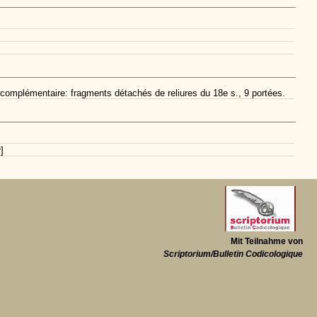
n complémentaire: fragments détachés de reliures du 18e s., 9 portées.
]
Mit Teilnahme von
Scriptorium/Bulletin Codicologique