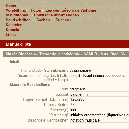
Home
Vorstellung
···
Fotos
···
Les cent trésors de Wallonie
Institutionen
···
Praktische Informationen
Handschriften
···
Suchen
···
Suchen+
Kalender
Kontakt
Links
Manuskripte
Musée Diocésain - Trésor de la cathédrale - NAMUR - Mus. Dioc. 36
Inhalt
Titel und/oder Sammlername
Antiphonaire
Zusammenfassung des Inhalts
Incipit: Israel intende qui deducis... 
und/oder Incipit
Materielle Beschreibung
Form
fragment
Support
parchemin
Träger (Format HxB in mm)
428x298
Folios / Seiten
27 f.
Sprache(n)
latin
Verzierung*
initiales ornementées (figuratives o
Besondere Kennzeichen
notation musicale