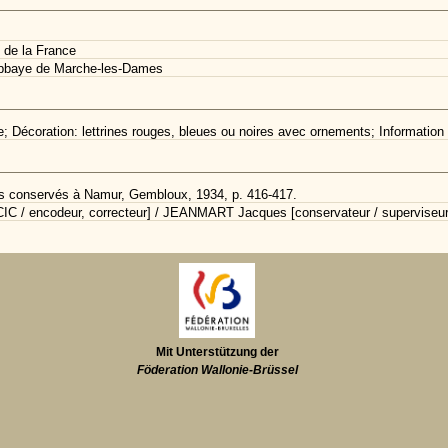
 de la France
abbaye de Marche-les-Dames
le; Décoration: lettrines rouges, bleues ou noires avec ornements; Informatio
ts conservés à Namur, Gembloux, 1934, p. 416-417.
IC / encodeur, correcteur] / JEANMART Jacques [conservateur / superviseur
Mit Unterstützung der
Föderation Wallonie-Brüssel