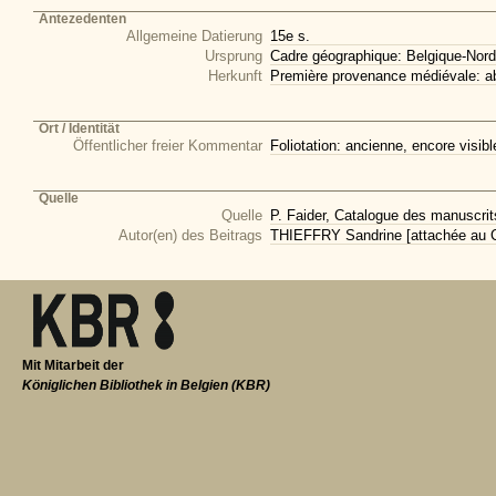
Antezedenten
Allgemeine Datierung
15e s.
Ursprung
Cadre géographique: Belgique-Nord
Herkunft
Première provenance médiévale: 
Ort / Identität
Öffentlicher freier Kommentar
Foliotation: ancienne, encore visib
Quelle
Quelle
P. Faider, Catalogue des manuscri
Autor(en) des Beitrags
THIEFFRY Sandrine [attachée au C
Mit Mitarbeit der
Königlichen Bibliothek in Belgien (KBR)