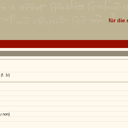
für die
(f. 1r)
u non)